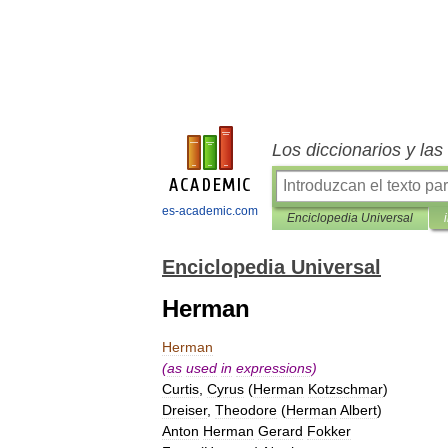
Los diccionarios y la
es-academic.com
Enciclopedia Universal
Enciclopedia Universal
Herman
Herman
(
as
used
in
expressions
)
Curtis
,
Cyrus
(
Herman
Kotzschmar
)
Dreiser
,
Theodore
(
Herman
Albert
)
Anton
Herman
Gerard
Fokker