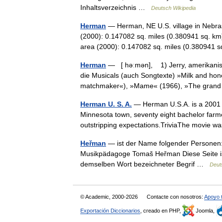
Inhaltsverzeichnis …
Deutsch Wikipedia
Herman
— Herman, NE U.S. village in Nebra
(2000): 0.147082 sq. miles (0.380941 sq. km
area (2000): 0.147082 sq. miles (0.38094
Herman
— [ həːmən], 1) Jerry, amerikanisch
die Musicals (auch Songtexte) »Milk and hon
matchmaker«), »Mame« (1966), »The gra
Herman U. S. A.
— Herman U.S.A. is a 2001 r
Minnesota town, seventy eight bachelor farme
outstripping expectations.TriviaThe movie 
Heřman
— ist der Name folgender Personen:
Musikpädagoge Tomaš Heřman Diese Seite ist
demselben Wort bezeichneter Begrif …
Deut
© Academic, 2000-2026
Contacte con nosotros:
Apoyo 
Exportación Diccionarios
, creado en PHP,
Joomla,