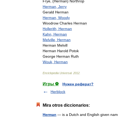
Frye
, (
Herman
)
Northrop
Herman
,
Jerry
Gerald
Herman
Herman
,
Woody
Woodrow
Charles
Herman
Hollerith
,
Herman
Kahn
,
Herman
Melville
,
Herman
Herman
Melvill
Herman
Harold
Potok
George
Herman
Ruth
Wouk
,
Herman
Enciclopedia
Universal
.
2012
.
Игры ⚽
Нужен реферат?
Herblock
Mira otros diccionarios:
Herman
— is a Dutch and English given name