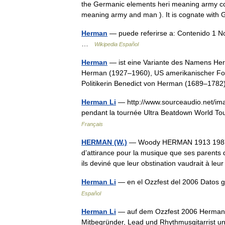
the Germanic elements heri meaning army c
meaning army and man ). It is cognate w
Herman
— puede referirse a: Contenido 1 N
…
Wikipedia Español
Herman
— ist eine Variante des Namens Her
Herman (1927–1960), US amerikanischer For
Politikerin Benedict von Herman (1689–17
Herman Li
— http://www.sourceaudio.net/ima
pendant la tournée Ultra Beatdown World 
Français
HERMAN (W.)
— Woody HERMAN 1913 1987 E
d’attirance pour la musique que ses parents d
ils deviné que leur obstination vaudrait à le
Herman Li
— en el Ozzfest del 2006 Datos 
Español
Herman Li
— auf dem Ozzfest 2006 Herman L
Mitbegründer, Lead und Rhythmusgitarrist 