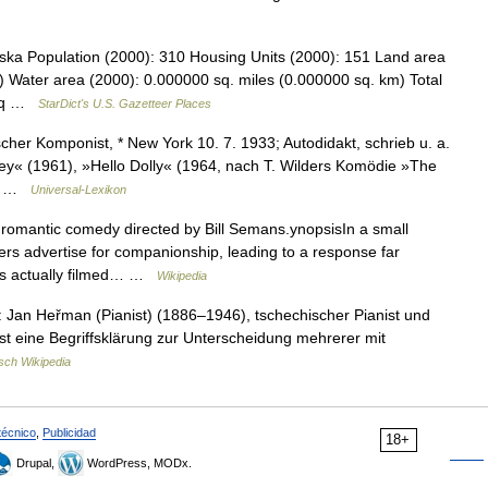
ska Population (2000): 310 Housing Units (2000): 151 Land area
) Water area (2000): 0.000000 sq. miles (0.000000 sq. km) Total
1 sq …
StarDict's U.S. Gazetteer Places
er Komponist, * New York 10. 7. 1933; Autodidakt, schrieb u. a.
ey« (1961), »Hello Dolly« (1964, nach T. Wilders Komödie »The
nd …
Universal-Lexikon
omantic comedy directed by Bill Semans.ynopsisIn a small
rs advertise for companionship, leading to a response far
was actually filmed… …
Wikipedia
 Jan Heřman (Pianist) (1886–1946), tschechischer Pianist und
 eine Begriffsklärung zur Unterscheidung mehrerer mit
sch Wikipedia
técnico
,
Publicidad
18+
Drupal,
WordPress, MODx.