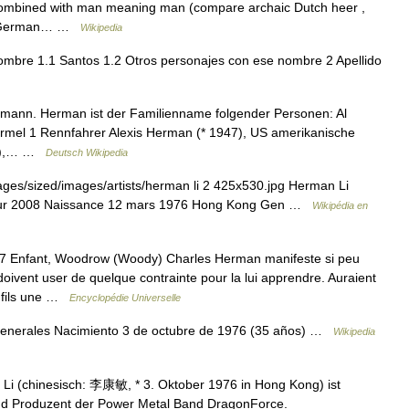
ombined with man meaning man (compare archaic Dutch heer ,
ith German… …
Wikipedia
ombre 1.1 Santos 1.2 Otros personajes con ese nombre 2 Apellido
mann. Herman ist der Familienname folgender Personen: Al
mel 1 Rennfahrer Alexis Herman (* 1947), US amerikanische
82),… …
Deutsch Wikipedia
ges/sized/images/artists/herman li 2 425x530.jpg Herman Li
Tour 2008 Naissance 12 mars 1976 Hong Kong Gen …
Wikipédia en
nfant, Woodrow (Woody) Charles Herman manifeste si peu
oivent user de quelque contrainte pour la lui apprendre. Auraient
ur fils une …
Encyclopédie Universelle
generales Nacimiento 3 de octubre de 1976 (35 años) …
Wikipedia
i (chinesisch: 李康敏, * 3. Oktober 1976 in Hong Kong) ist
und Produzent der Power Metal Band DragonForce.